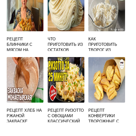
РЕЦЕПТ
ЧТО
КАК
БЛИНЧИКИ С
ПРИГОТОВИТЬ ИЗ
ПРИГОТОВИТЬ
МЯСОМ НА
ОСТАТКОВ
ТВОРОГ ИЗ
КЕФИРЕ
ТОНКОГО
МАГАЗИННОГО
ЛАВАША
МОЛОКА В
ДОМАШНИХ
УСЛОВИЯХ
РЕЦЕПТ ХЛЕБ НА
РЕЦЕПТ РИЗОТТО
РЕЦЕПТ
РЖАНОЙ
С ОВОЩАМИ
КОНВЕРТИКИ
ЗАКВАСКЕ
КЛАССИЧЕСКИЙ
ТВОРОЖНЫЕ С
САХАРОМ