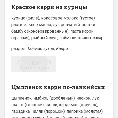
Красное карри из курицы
курица (филе), кокосовое молоко (густое),
растительное масло, лук репчатый, ростки
бамбук (консервированные), паста карри
(красная), рыбный соус, лайм (листочки), сахар
раздел:
Тайская кухня, Карри
Цыпленок карри по-ланкийски
цыпленок, имбирь (дробленый), чеснок, лук-
шалот (головки), чилли, кардамон (стручок),
гвоздика, чилли (порошок), паприка (молотая),
тамаринд (мякоть), карри (порошок), куркума