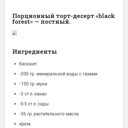
Порционный торт-десерт «black
forest» — постный.
Ингредиенты
бисквит:
-200 гр. минеральной воды с газами
-150 гр. муки
-3 ст.л. какао
-0.5 ст.л. соды
-36 гр. растительного масла
крем: